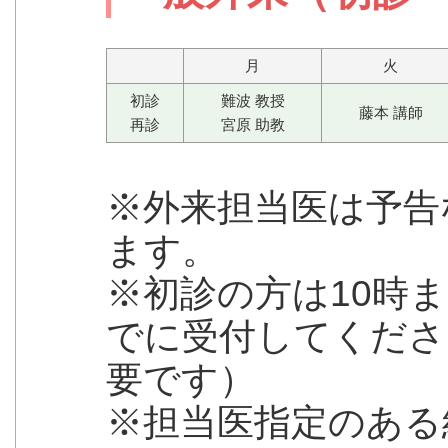
月
火
初診
難波 教授
藤本 講師
再診
宮原 助教
※外来担当医は予告
ます。
※初診の方は10時
でに受付してくださ
要です）
※担当医指定のある