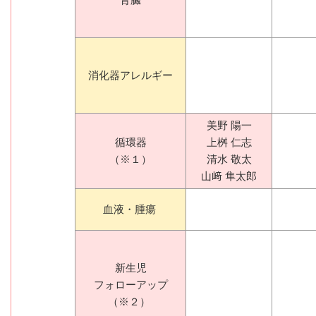
消化器アレルギー
美野 陽一
循環器
上桝 仁志
（※１）
清水 敬太
山﨑 隼太郎
血液・腫瘍
新生児
フォローアップ
（※２）