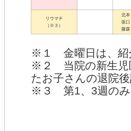
北本
リウマチ
坂口
（※３）
藤森
※１ 金曜日は、紹
※２ 当院の新生児
たお子さんの退院後
※３ 第1、3週の